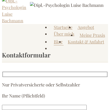
Zum
Inhalt
springen
Startseite
Angebot
Dipl.-
Me
Über mich
Meine Praxis
Psychologin
Blog
Kontakt & Anfahrt
Luise
Bachmann
Kontaktformular
Praxis
für
Psychotherapie
Nur Privatversicherte oder Selbstzahler
und
Coaching
Ihr Name (Pflichtfeld)
im
Kamphof