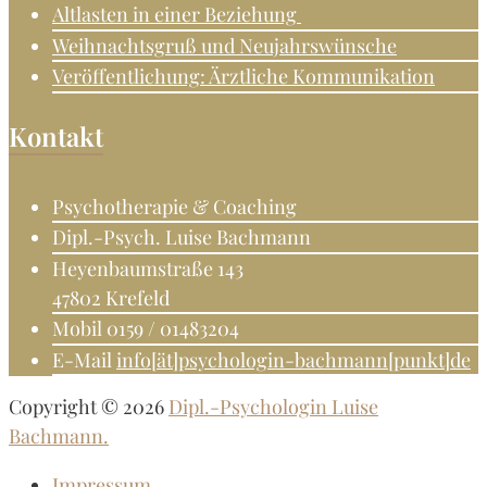
Altlasten in einer Beziehung
Weihnachtsgruß und Neujahrswünsche
Veröffentlichung: Ärztliche Kommunikation
Kontakt
Psychotherapie & Coaching
Dipl.-Psych. Luise Bachmann
Heyenbaumstraße 143
47802 Krefeld
Mobil 0159 / 01483204
E-Mail
info[ät]psychologin-bachmann[punkt]de
Copyright © 2026
Dipl.-Psychologin Luise
Bachmann.
Impressum