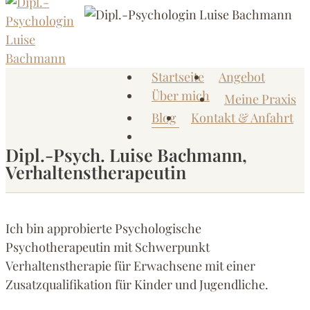
Zum
Inhalt
springen
Startseite
Angebot
Dipl.-
Me
Über mich
Meine Praxis
Psychologin
Blog
Kontakt & Anfahrt
Luise
Bachmann
Dipl.-Psych. Luise Bachmann,
Verhaltenstherapeutin
Praxis
für
Psychotherapie
Ich bin approbierte Psychologische
und
Psychotherapeutin mit Schwerpunkt
Coaching
Verhaltenstherapie für Erwachsene mit einer
im
Zusatzqualifikation für Kinder und Jugendliche.
Kamphof