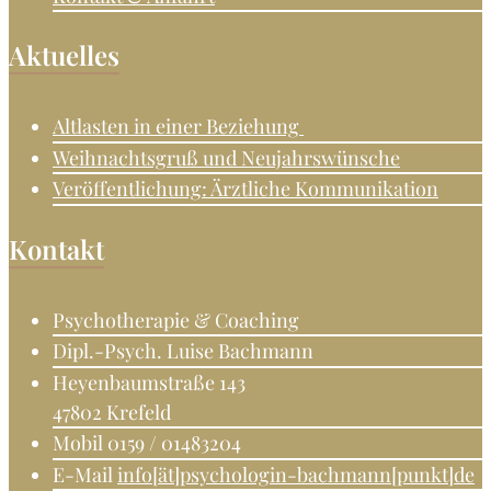
Aktuelles
Altlasten in einer Beziehung
Weihnachtsgruß und Neujahrswünsche
Veröffentlichung: Ärztliche Kommunikation
Kontakt
Psychotherapie & Coaching
Dipl.-Psych. Luise Bachmann
Heyenbaumstraße 143
47802 Krefeld
Mobil 0159 / 01483204
E-Mail
info[ät]psychologin-bachmann[punkt]de