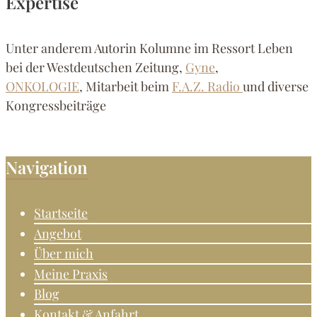
Expertise
Unter anderem Autorin Kolumne im Ressort Leben
bei der Westdeutschen Zeitung,
Gyne
,
ONKOLOGIE
, Mitarbeit beim
F.A.Z. Radio
und diverse
Kongressbeiträge
Navigation
Startseite
Angebot
Über mich
Meine Praxis
Blog
Kontakt & Anfahrt