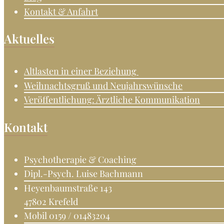
in
Kontakt & Anfahrt
Krefeld.
Psychotherapeutin
Aktuelles
Fachkunde
Verhaltenstherapie.
Altlasten in einer Beziehung
Weihnachtsgruß und Neujahrswünsche
Veröffentlichung: Ärztliche Kommunikation
Kontakt
Psychotherapie & Coaching
Dipl.-Psych. Luise Bachmann
Heyenbaumstraße 143
47802 Krefeld
Mobil 0159 / 01483204