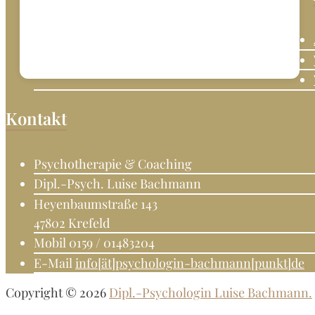
in
Krefeld.
Psychotherapeutin
Fachkunde
Verhaltenstherapie.
Kontakt
Psychotherapie & Coaching
Dipl.-Psych. Luise Bachmann
Heyenbaumstraße 143
47802 Krefeld
Mobil 0159 / 01483204
E-Mail
info[ät]psychologin-bachmann[punkt]de
Copyright © 2026
Dipl.-Psychologin Luise Bachmann.