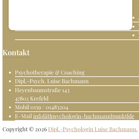
in
Krefeld.
Psychotherapeutin
Fachkunde
Verhaltenstherapie.
Kontakt
Psychotherapie & Coaching
Dipl.-Psych. Luise Bachmann
Heyenbaumstraße 143
47802 Krefeld
Mobil 0159 / 01483204
E-Mail
info[ät]psychologin-bachmann[punkt]de
Copyright © 2026
Dipl.-Psychologin Luise Bachmann.