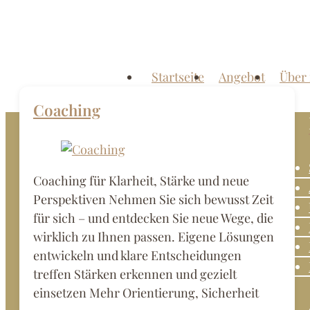
Zum
Inhalt
springen
Menü
Startseite
Angebot
Über
Dipl.-
Psychologin
Coaching
Luise
Bachmann
Coaching für Klarheit, Stärke und neue
Praxis
Perspektiven Nehmen Sie sich bewusst Zeit
für
für sich – und entdecken Sie neue Wege, die
Psychotherapie
wirklich zu Ihnen passen. Eigene Lösungen
und
entwickeln und klare Entscheidungen
Coaching
treffen Stärken erkennen und gezielt
im
einsetzen Mehr Orientierung, Sicherheit
Kamphof