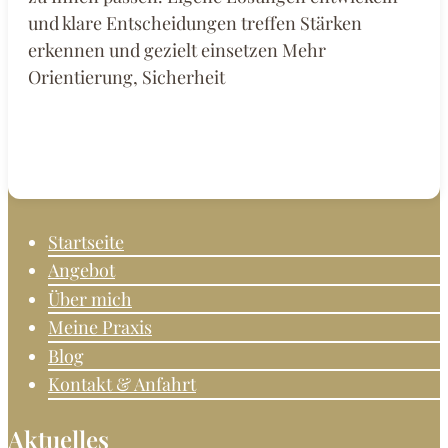
in
und klare Entscheidungen treffen Stärken
Krefeld.
erkennen und gezielt einsetzen Mehr
Psychotherapeutin
Orientierung, Sicherheit
Fachkunde
Verhaltenstherapie.
Startseite
Angebot
Über mich
Meine Praxis
Blog
Kontakt & Anfahrt
Aktuelles