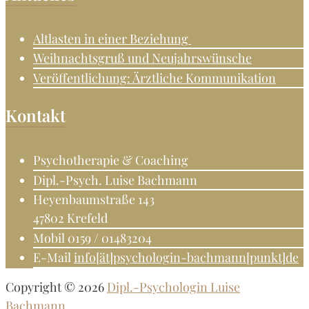
Altlasten in einer Beziehung
Weihnachtsgruß und Neujahrswünsche
Veröffentlichung: Ärztliche Kommunikation
Kontakt
Psychotherapie & Coaching
Dipl.-Psych. Luise Bachmann
Heyenbaumstraße 143
47802 Krefeld
Mobil 0159 / 01483204
E-Mail
info[ät]psychologin-bachmann[punkt]de
Copyright © 2026
Dipl.-Psychologin Luise
Bachmann.