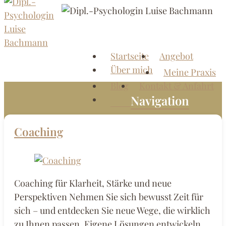
Zum
Inhalt
springen
Startseite
Angebot
Dipl.-
Me
Über mich
Meine Praxis
Psychologin
Blog
Kontakt & Anfahrt
Luise
Navigation
Bachmann
Coaching
Praxis
für
Psychotherapie
und
Coaching für Klarheit, Stärke und neue
Coaching
Perspektiven Nehmen Sie sich bewusst Zeit für
im
sich – und entdecken Sie neue Wege, die wirklich
Kamphof
zu Ihnen passen. Eigene Lösungen entwickeln