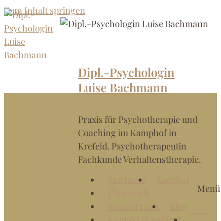
Zum Inhalt springen
Dipl.-Psychologin
Luise Bachmann
Praxis für Psychotherapie und
Coaching im Kamphof in
Krefeld. Psychotherapeutin
Fachkunde Verhaltenstherapie.
Startseite
Angebot
Menü
Über mich
Meine Praxis
Blog
Kontakt & Anfahrt