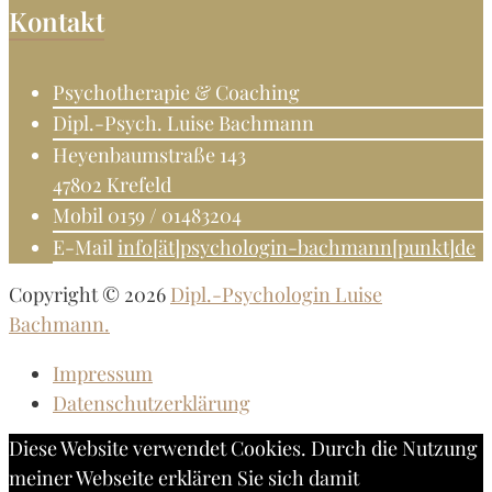
Kontakt
Psychotherapie & Coaching
Dipl.-Psych. Luise Bachmann
Heyenbaumstraße 143
47802 Krefeld
Mobil 0159 / 01483204
E-Mail
info[ät]psychologin-bachmann[punkt]de
Copyright © 2026
Dipl.-Psychologin Luise
Bachmann.
Impressum
Datenschutzerklärung
Diese Website verwendet Cookies. Durch die Nutzung
meiner Webseite erklären Sie sich damit