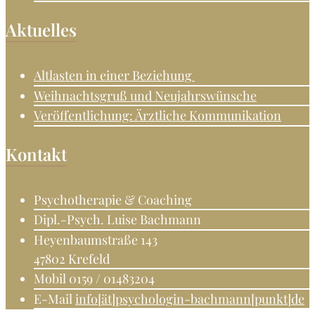
Aktuelles
Altlasten in einer Beziehung
Weihnachtsgruß und Neujahrswünsche
Veröffentlichung: Ärztliche Kommunikation
Kontakt
Psychotherapie & Coaching
Dipl.-Psych. Luise Bachmann
Heyenbaumstraße 143
47802 Krefeld
Mobil 0159 / 01483204
E-Mail
info[ät]psychologin-bachmann[punkt]de