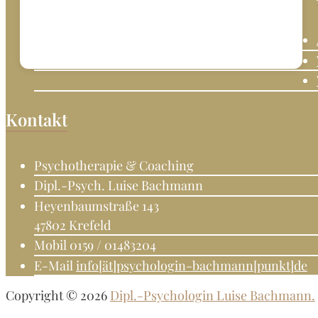
in
Krefeld.
Psychotherapeutin
Fachkunde
Verhaltenstherapie.
Kontakt
Psychotherapie & Coaching
Dipl.-Psych. Luise Bachmann
Heyenbaumstraße 143
47802 Krefeld
Mobil 0159 / 01483204
E-Mail
info[ät]psychologin-bachmann[punkt]de
Copyright © 2026
Dipl.-Psychologin Luise Bachmann.