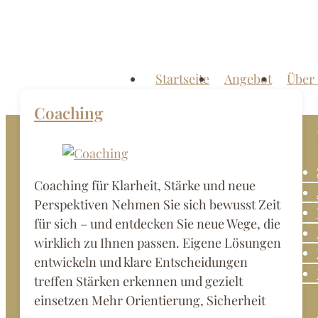
Zum
Inhalt
springen
Menü
Startseite
Angebot
Über
Dipl.-
Psychologin
Coaching
Luise
Bachmann
Coaching für Klarheit, Stärke und neue
Praxis
Perspektiven Nehmen Sie sich bewusst Zeit
für
für sich – und entdecken Sie neue Wege, die
Psychotherapie
wirklich zu Ihnen passen. Eigene Lösungen
und
entwickeln und klare Entscheidungen
Coaching
treffen Stärken erkennen und gezielt
im
einsetzen Mehr Orientierung, Sicherheit
Kamphof